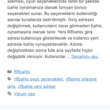
sekmesi, oyun seçeneklerinde farklı bir şekilde
bahis oynamanıza olanak tanıyan bonus
seçenekleri sunar. Bu seçeneklerin kullanıldığı
alanlar kurallarda belirtilmiştir. Giriş adresini
değiştirmek, kullanıcıların zarar görmeden bahis
oynamasına olanak tanır. Yeni Rifbahis giriş
adresi kullanıcıya gösterilecek ve kullanıcı yeni
adresle bahis oynayabilecektir. Adresi
değiştirdikten sonra bile ana sayfada hiçbir
değişiklik olmuyor. Kullanıcılar …
Devamını oku
Kategoriler
Rifbahis
Etiketler
rifbahis oyun seçenekleri
,
rifbahis sitesine
giriş
,
rifbahis yeni adresi
Yorum yap