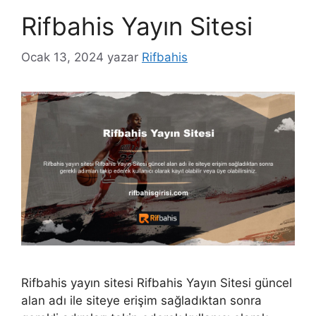
Rifbahis Yayın Sitesi
Ocak 13, 2024
yazar
Rifbahis
Rifbahis yayın sitesi Rifbahis Yayın Sitesi güncel
alan adı ile siteye erişim sağladıktan sonra