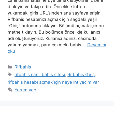
canlı bahis sitesine üye olmak istiyorsanız beni
dinleyin ve takip edin. Öncelikle lütfen
yukarıdaki giriş URL’sinden ana sayfaya erişin.
Rifbahis hesabınızı açmak için sağdaki yeşil
“Giriş” butonuna tıklayın. Bölümü açmak için bu
metne tıklayın. Bu bölümde öncelikle kullanıcı
adı oluşturuyoruz. Kullanıcı adınız, casinoda
yatırım yapmak, para çekmek, bahis …
Devamını
oku
Kategoriler
Rifbahis
Etiketler
rifbahis canlı bahis sitesi
,
Rifbahis Giriş
,
rifbahis hesabı açmak i̇çin neye i̇htiyacım var
Yorum yap