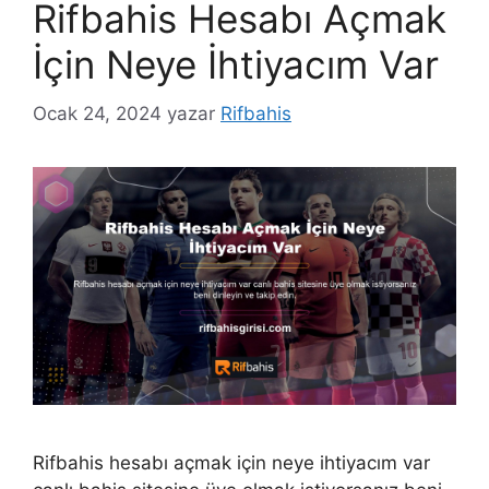
Rifbahis Hesabı Açmak
İçin Neye İhtiyacım Var
Ocak 24, 2024
yazar
Rifbahis
Rifbahis hesabı açmak için neye ihtiyacım var