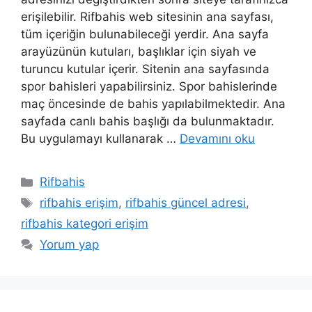
erişilebilir. Rifbahis web sitesinin ana sayfası,
tüm içeriğin bulunabileceği yerdir. Ana sayfa
arayüzünün kutuları, başlıklar için siyah ve
turuncu kutular içerir. Sitenin ana sayfasında
spor bahisleri yapabilirsiniz. Spor bahislerinde
maç öncesinde de bahis yapılabilmektedir. Ana
sayfada canlı bahis başlığı da bulunmaktadır.
Bu uygulamayı kullanarak …
Devamını oku
Kategoriler
Rifbahis
Etiketler
rifbahis erişim
,
rifbahis güncel adresi
,
rifbahis kategori erişim
Yorum yap