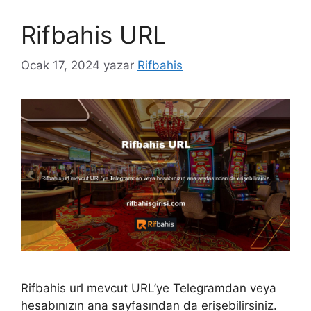
Rifbahis URL
Ocak 17, 2024
yazar
Rifbahis
Rifbahis url mevcut URL’ye Telegramdan veya
hesabınızın ana sayfasından da erişebilirsiniz.