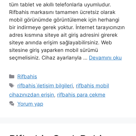
tüm tablet ve akıllı telefonlarla uyumludur.
Rifbahis markasını tamamen ücretsiz olarak
mobil görünümde görüntülemek için herhangi
bir indirmeye gerek yoktur. İnternet tarayıcınızın
adres kısmına siteye ait giriş adresini girerek
siteye anında erişim sağlayabilirsiniz. Web
sitesine giriş yaparken mobil sürümü
seçmelisiniz. Cihaz ayarlarıyla …
Devamını oku
Kategoriler
Rifbahis
Etiketler
rifbahis i̇letişim bilgileri
,
rifbahis mobil
cihazınızdan erişin
,
rifbahis para çekme
Yorum yap