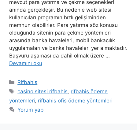
mevcut para yatırma ve çekme seçenekleri
anında gerçekleşir. Bu nedenle web sitesi
kullanıcıları programın hızlı gelişiminden
memnun olabilirler. Para yatırma söz konusu
olduğunda sitenin para çekme yöntemleri
arasında banka havaleleri, mobil bankacılık
uygulamaları ve banka havaleleri yer almaktadır.
Başvuru aşaması da dahil olmak üzere …
Devamını oku
Kategoriler
Rifbahis
Etiketler
casino sitesi rifbahis
,
rifbahis ödeme
yöntemleri
,
rifbahis ofis ödeme yöntemleri
Yorum yap