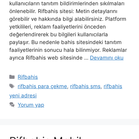
kullanıcıların tanıtım bildirimlerinden sıkılmaları
önlenebilir. Rifbahis sitesi: Metin detaylarını
görebilir ve hakkında bilgi alabilirsiniz. Platform
yetkilileri, reklam faaliyetlerini önceden
değerlendirerek bu bilgileri kullanıcılarla
paylaşır. Bu nedenle bahis sitesindeki tanıtım
faaliyetlerinin sonucu hala bilinmiyor. Reklamlar
ayrıca Rifbahis web sitesinde …
Devamını oku
Kategoriler
Rifbahis
Etiketler
rifbahis para çekme
,
rifbahis sms
,
rifbahis
yeni adresi
Yorum yap