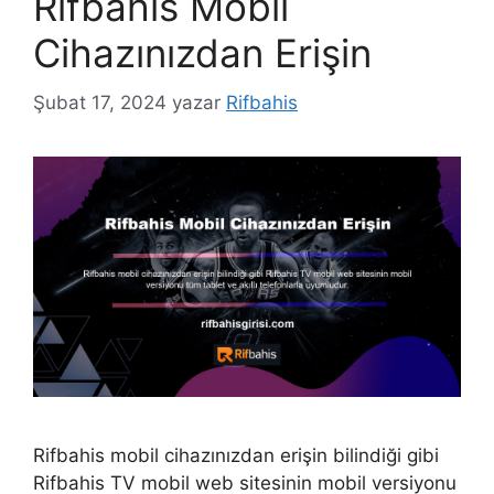
Rifbahis Mobil
Cihazınızdan Erişin
Şubat 17, 2024
yazar
Rifbahis
Rifbahis mobil cihazınızdan erişin bilindiği gibi
Rifbahis TV mobil web sitesinin mobil versiyonu