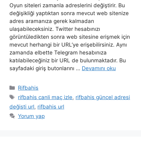
Oyun siteleri zamanla adreslerini değiştirir. Bu
değişikliği yaptıktan sonra mevcut web sitenize
adres aramanıza gerek kalmadan
ulaşabileceksiniz. Twitter hesabınızı
görüntüledikten sonra web sitesine erişmek için
mevcut herhangi bir URL’ye erişebilirsiniz. Aynı
zamanda elbette Telegram hesabınıza
katılabileceğiniz bir URL de bulunmaktadır. Bu
sayfadaki giriş butonlarını …
Devamını oku
Kategoriler
Rifbahis
Etiketler
rifbahis canli maç izle
,
rifbahis güncel adresi
değişti url
,
rifbahis url
Yorum yap