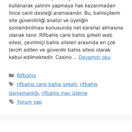
kullanarak yatırım yapmaya hak kazanmadan
önce canlı desteği aramalarıdır. Bu, bahisçilerin
site güvenilirliği analizi ve üyeliğin
sonlandırılması konusunda net kararlar almasına
olanak tanır. Rifbahis canlı bahis şirketi web
sitesi, çevrimiçi bahis siteleri arasında en çok
tercih edilen ve güvenilir bahis sitesi olarak
kabul edilmektedir. Casino …
Devamını oku
Kategoriler
Rifbahis
Etiketler
rifbahis canlı bahis şirketi
,
rifbahis
danışmanlığı
,
rifbahis maç izleme
Yorum yap