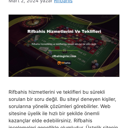
Mart 2, 2024
yazar
Rifbahis
Rifbahis hizmetlerini ve teklifleri bu sürekli
sorulan bir soru değil. Bu siteyi deneyen kişiler,
sorularına yönelik çözümleri görebilirler. Web
sitesine üyelik ile hızlı bir şekilde önemli
kazançlar elde edebilirsiniz. Rifbahis
incelemeleri genellikle olumludur. Üstelik sitenin