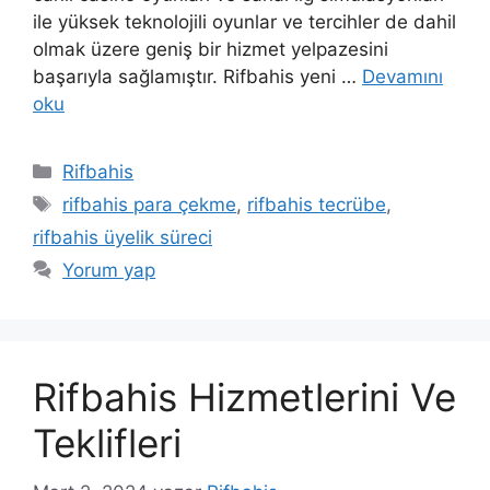
ile yüksek teknolojili oyunlar ve tercihler de dahil
olmak üzere geniş bir hizmet yelpazesini
başarıyla sağlamıştır. Rifbahis yeni …
Devamını
oku
Kategoriler
Rifbahis
Etiketler
rifbahis para çekme
,
rifbahis tecrübe
,
rifbahis üyelik süreci
Yorum yap
Rifbahis Hizmetlerini Ve
Teklifleri