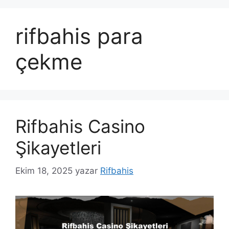
rifbahis para
çekme
Rifbahis Casino
Şikayetleri
Ekim 18, 2025
yazar
Rifbahis