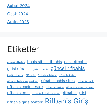
Şubat 2024
Ocak 2024
Aralık 2023
Etiketler
bahis sitesi rifbahis
canli rifbahis
adresi rifbahis
güncel rifbahis
girisi rifbahis
giris rifbahis
kayit rifbahis
Rifbahis
Rifbahis Adresi
rifbahis bahis
rifbahis bahis sitesi
rifbahis bahis seçenekleri
rifbahis canli
rifbahis canlı destek
rifbahis casino
rifbahis casino oyunları
rifbahis com
rifbahis girisi
rifbahis futbol bahisleri
Rifbahis Giriş
rifbahis giris twitter