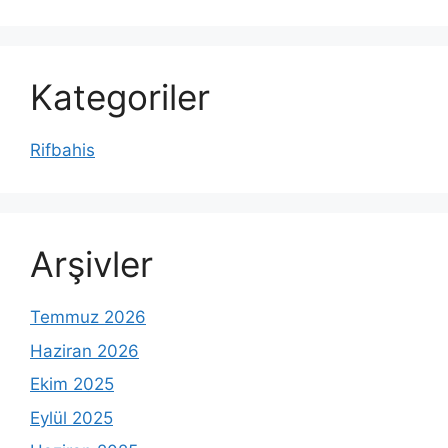
Kategoriler
Rifbahis
Arşivler
Temmuz 2026
Haziran 2026
Ekim 2025
Eylül 2025