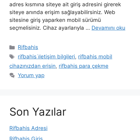
adres kısmına siteye ait giriş adresini girerek
siteye anında erişim sağlayabilirsiniz. Web
sitesine giriş yaparken mobil sürümü
seçmelisiniz. Cihaz ayarlarıyla …
Devamını oku
Kategoriler
Rifbahis
Etiketler
rifbahis i̇letişim bilgileri
,
rifbahis mobil
cihazınızdan erişin
,
rifbahis para çekme
Yorum yap
Son Yazılar
Rifbahis Adresi
Rifbahis Giriş