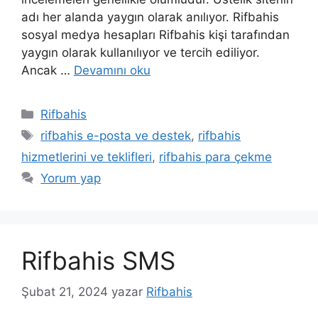
adı her alanda yaygın olarak anılıyor. Rifbahis
sosyal medya hesapları Rifbahis kişi tarafından
yaygın olarak kullanılıyor ve tercih ediliyor.
Ancak …
Devamını oku
Kategoriler
Rifbahis
Etiketler
rifbahis e-posta ve destek
,
rifbahis
hizmetlerini ve teklifleri
,
rifbahis para çekme
Yorum yap
Rifbahis SMS
Şubat 21, 2024
yazar
Rifbahis