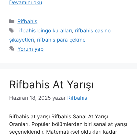
Devamını oku
Kategoriler
Rifbahis
Etiketler
rifbahis bingo kuralları
,
rifbahis casino
şikayetleri
,
rifbahis para çekme
Yorum yap
Rifbahis At Yarışı
Haziran 18, 2025
yazar
Rifbahis
Rifbahis at yarışı Rifbahis Sanal At Yarışı
Oranları. Popüler bölümlerden biri sanal at yarışı
seçenekleridir. Matematiksel oldukları kadar