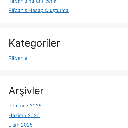
Rifbahis Yararlı İçerik
Rifbahis Hesap Oluşturma
Kategoriler
Rifbahis
Arşivler
Temmuz 2026
Haziran 2026
Ekim 2025