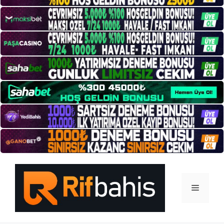
İçeriğe
atla
Menü