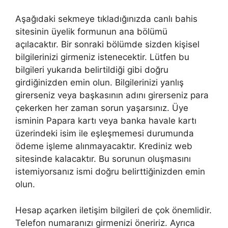
Aşağıdaki sekmeye tıkladığınızda canlı bahis
sitesinin üyelik formunun ana bölümü
açılacaktır. Bir sonraki bölümde sizden kişisel
bilgilerinizi girmeniz istenecektir. Lütfen bu
bilgileri yukarıda belirtildiği gibi doğru
girdiğinizden emin olun. Bilgilerinizi yanlış
girerseniz veya başkasının adını girerseniz para
çekerken her zaman sorun yaşarsınız. Üye
isminin Papara kartı veya banka havale kartı
üzerindeki isim ile eşleşmemesi durumunda
ödeme işleme alınmayacaktır. Krediniz web
sitesinde kalacaktır. Bu sorunun oluşmasını
istemiyorsanız ismi doğru belirttiğinizden emin
olun.
Hesap açarken iletişim bilgileri de çok önemlidir.
Telefon numaranızı girmenizi öneririz. Ayrıca