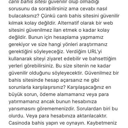
canlı bahis sitesi
güvenilir olup olmadığı
sorusunu da sorabilirsiniz ama cevabı nasıl
bulacaksınız? Çünkü canlı bahis sitesini güvenilir
kılmak kolay değildir. Alternatif olarak bir web
sitesini güvenilmez ilan etmek o kadar kolay
değildir. Bunun için hesaplama yapmamız
gerekiyor ve size hangi yönleri araştırmanız
gerektiğini söyleyeceğiz. Verdiğim URL’yi
kullanarak siteyi ziyaret edebilir ve bahsettiğim
yerleri görebilirsiniz. Bu size sitenin ne kadar
güvenilir olduğunu söyleyecektir. Güvenilmez bir
bahis sitesinde hesap açarsanız ne gibi
sorunlarla karşılaşırsınız? Karşılaşacağınız en
büyük sorun, ödeme alamamanız veya para
yatırmamanız ancak bunun hesabınıza
yansımasını görememenizdir. Sorulardan biri bu
olurdu. Veya para hesabınıza aktarılacaktır.
Casinoda bahis yapın ve oynayın. Kaybetmeniz