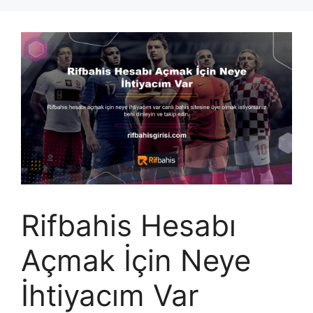
Rifbahis Hesabı
Açmak İçin Neye
İhtiyacım Var