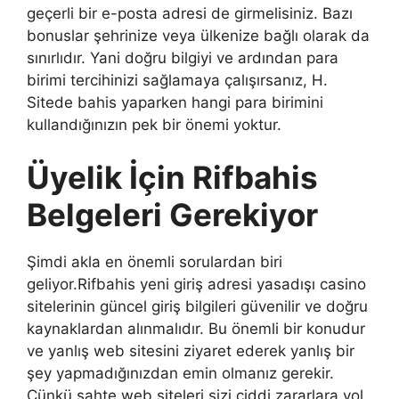
geçerli bir e-posta adresi de girmelisiniz. Bazı
bonuslar şehrinize veya ülkenize bağlı olarak da
sınırlıdır. Yani doğru bilgiyi ve ardından para
birimi tercihinizi sağlamaya çalışırsanız, H.
Sitede bahis yaparken hangi para birimini
kullandığınızın pek bir önemi yoktur.
Üyelik İçin Rifbahis
Belgeleri Gerekiyor
Şimdi akla en önemli sorulardan biri
geliyor.Rifbahis yeni giriş adresi yasadışı casino
sitelerinin güncel giriş bilgileri güvenilir ve doğru
kaynaklardan alınmalıdır. Bu önemli bir konudur
ve yanlış web sitesini ziyaret ederek yanlış bir
şey yapmadığınızdan emin olmanız gerekir.
Çünkü sahte web siteleri sizi ciddi zararlara yol