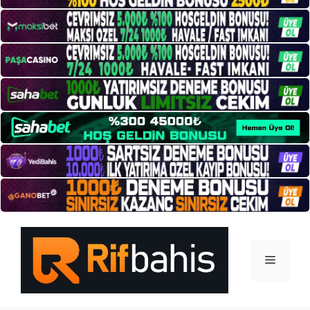
İçeriğe
atla
Menü