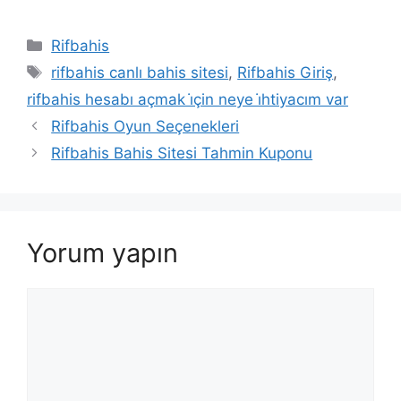
Kategoriler
Rifbahis
Etiketler
rifbahis canlı bahis sitesi
,
Rifbahis Giriş
,
rifbahis hesabı açmak i̇çin neye i̇htiyacım var
Rifbahis Oyun Seçenekleri
Rifbahis Bahis Sitesi Tahmin Kuponu
Yorum yapın
Yorum