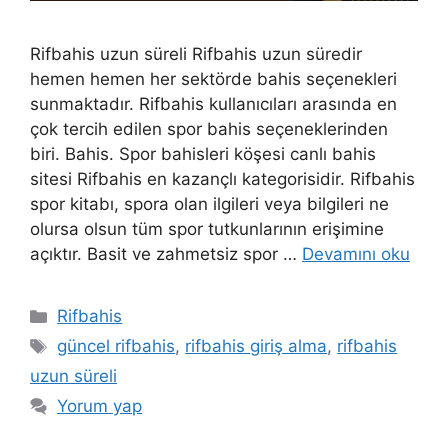
Rifbahis uzun süreli Rifbahis uzun süredir
hemen hemen her sektörde bahis seçenekleri
sunmaktadır. Rifbahis kullanıcıları arasında en
çok tercih edilen spor bahis seçeneklerinden
biri. Bahis. Spor bahisleri köşesi canlı bahis
sitesi Rifbahis en kazançlı kategorisidir. Rifbahis
spor kitabı, spora olan ilgileri veya bilgileri ne
olursa olsun tüm spor tutkunlarının erişimine
açıktır. Basit ve zahmetsiz spor …
Devamını oku
Kategoriler
Rifbahis
Etiketler
güncel rifbahis
,
rifbahis giriş alma
,
rifbahis
uzun süreli
Yorum yap