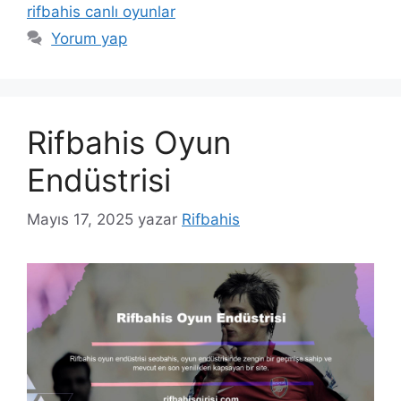
rifbahis canlı oyunlar
Yorum yap
Rifbahis Oyun
Endüstrisi
Mayıs 17, 2025
yazar
Rifbahis