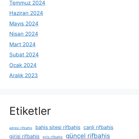
Temmuz 2024
Haziran 2024
Mayıs 2024
Nisan 2024
Mart 2024
Şubat 2024
Ocak 2024
Aralık 2023
Etiketler
bahis sitesi rifbahis
canli rifbahis
adresi rifbahis
güncel rifbahis
girisi rifbahis
giris rifbahis