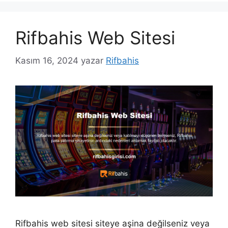
Rifbahis Web Sitesi
Kasım 16, 2024
yazar
Rifbahis
Rifbahis web sitesi siteye aşina değilseniz veya