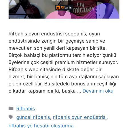
Rifbahis oyun endüstrisi seobahis, oyun
endüstrisinde zengin bir geçmişe sahip ve
mevcut en son yenilikleri kapsayan bir site.
Birçok bahisçi bu platformu tercih ediyor çünkü
üyelerine çok çeşitli premium hizmetler sunuyor.
Rifbahis web sitesinde dikkate değer bir
hizmet, bir bahisçinin tüm avantajlarını sağlayan
ek bir özelliktir. Bu sitedeki bonusların çeşitliliği
o kadar kapsamlıdır ki, başka …
Devamını oku
Kategoriler
Rifbahis
Etiketler
güncel rifbahis
,
rifbahis oyun endüstrisi
,
rifbahis ye hesabı oluşturma