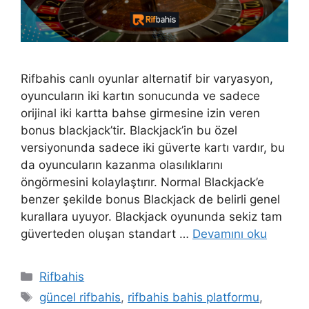
Rifbahis canlı oyunlar alternatif bir varyasyon,
oyuncuların iki kartın sonucunda ve sadece
orijinal iki kartta bahse girmesine izin veren
bonus blackjack’tir. Blackjack’in bu özel
versiyonunda sadece iki güverte kartı vardır, bu
da oyuncuların kazanma olasılıklarını
öngörmesini kolaylaştırır. Normal Blackjack’e
benzer şekilde bonus Blackjack de belirli genel
kurallara uyuyor. Blackjack oyununda sekiz tam
güverteden oluşan standart …
Devamını oku
Kategoriler
Rifbahis
Etiketler
güncel rifbahis
,
rifbahis bahis platformu
,