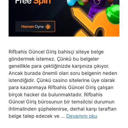
Rifbahis Güncel Giriş bahisçi siteye belge
göndermek istemez. Çünkü bu belgeler
genellikle para çektiğinizde karşınıza çıkıyor.
Ancak burada önemli olan soru belgenin neden
istendiğidir. Çünkü casino sitelerine üye olarak
para kazanmaya Rifbahis Güncel Giriş çalışan
birçok hacker da bulunmaktadır. Rifbahis
Güncel Giriş bürosunun bir temsilcisi durumun
ihtimalinden şüphelenirse, derhal karşı taraftan
belge talep edecek ve …
Devamını oku