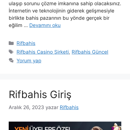
ulaşıp sorunu çözme imkanına sahip olacaksınız.
İnternetin ve teknolojinin giderek gelişmesiyle
birlikte bahis pazarının bu yönde gerçek bir
eğilim …
Devamını oku
Kategoriler
Rifbahis
Etiketler
Rifbahis Casino Şirketi
,
Rifbahis Güncel
Yorum yap
Rifbahis Giriş
Aralık 26, 2023
yazar
Rifbahis