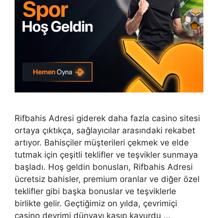
Rifbahis Adresi giderek daha fazla casino sitesi
ortaya çıktıkça, sağlayıcılar arasındaki rekabet
artıyor. Bahisçiler müşterileri çekmek ve elde
tutmak için çeşitli teklifler ve teşvikler sunmaya
başladı. Hoş geldin bonusları, Rifbahis Adresi
ücretsiz bahisler, premium oranlar ve diğer özel
teklifler gibi başka bonuslar ve teşviklerle
birlikte gelir. Geçtiğimiz on yılda, çevrimiçi
casino devrimi dünyayı kasıp kavurdu …