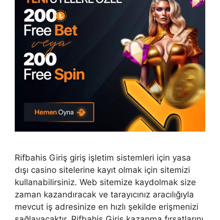
Rifbahis Giriş giriş işletim sistemleri için yasa
dışı casino sitelerine kayıt olmak için sitemizi
kullanabilirsiniz. Web sitemize kaydolmak size
zaman kazandıracak ve tarayıcınız aracılığıyla
mevcut iş adresinize en hızlı şekilde erişmenizi
sağlayacaktır. Rifbahis Giriş kazanma fırsatlarını