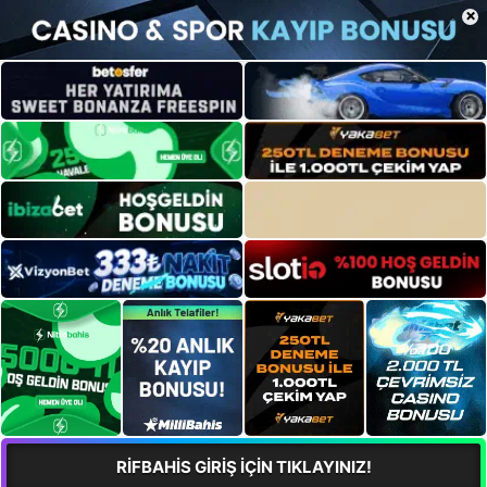
×
RİFBAHİS GİRİŞ İÇİN TIKLAYINIZ!