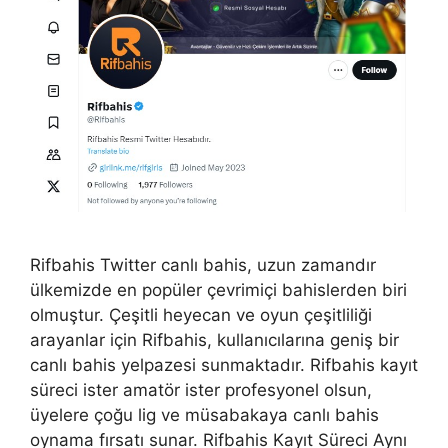
Rifbahis Twitter canlı bahis, uzun zamandır
ülkemizde en popüler çevrimiçi bahislerden biri
olmuştur. Çeşitli heyecan ve oyun çeşitliliği
arayanlar için Rifbahis, kullanıcılarına geniş bir
canlı bahis yelpazesi sunmaktadır. Rifbahis kayıt
süreci ister amatör ister profesyonel olsun,
üyelere çoğu lig ve müsabakaya canlı bahis
oynama fırsatı sunar. Rifbahis Kayıt Süreci Aynı