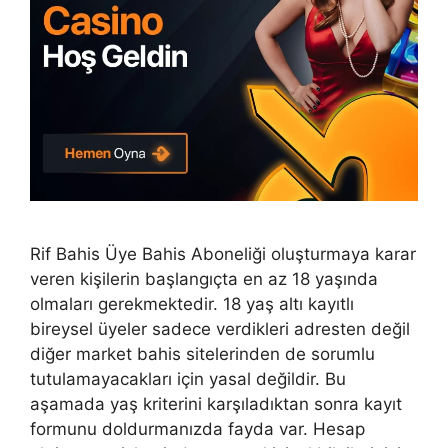
Rif Bahis Üye Bahis Aboneliği oluşturmaya karar
veren kişilerin başlangıçta en az 18 yaşında
olmaları gerekmektedir. 18 yaş altı kayıtlı
bireysel üyeler sadece verdikleri adresten değil
diğer market bahis sitelerinden de sorumlu
tutulamayacakları için yasal değildir. Bu
aşamada yaş kriterini karşıladıktan sonra kayıt
formunu doldurmanızda fayda var. Hesap