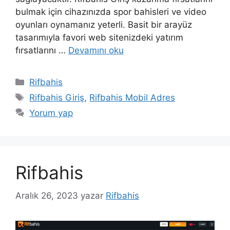
bulmak için cihazınızda spor bahisleri ve video
oyunları oynamanız yeterli. Basit bir arayüz
tasarımıyla favori web sitenizdeki yatırım
fırsatlarını …
Devamını oku
Kategoriler
Rifbahis
Etiketler
Rifbahis Giriş
,
Rifbahis Mobil Adres
Yorum yap
Rifbahis
Aralık 26, 2023
yazar
Rifbahis