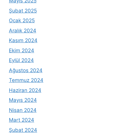
Mayıs 2025
Şubat 2025
Ocak 2025
Aralık 2024
Kasım 2024
Ekim 2024
Eylül 2024
Ağustos 2024
Temmuz 2024
Haziran 2024
Mayıs 2024
Nisan 2024
Mart 2024
Şubat 2024