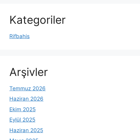
Kategoriler
Rifbahis
Arşivler
Temmuz 2026
Haziran 2026
Ekim 2025
Eylül 2025
Haziran 2025