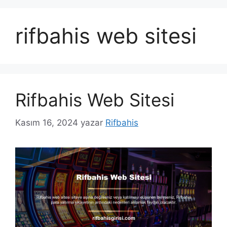
rifbahis web sitesi
Rifbahis Web Sitesi
Kasım 16, 2024
yazar
Rifbahis