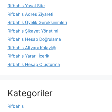
Rifbahis Yasal Site
Rifbahis Adres Ziyareti
Rifbahis Üyelik Gereksinimleri
Rifbahis Şikayet Yönetimi
Rifbahis Hesap Doğrulama
Rifbahis Altyapı Kolaylığı
Rifbahis Yararlı İçerik
Rifbahis Hesap Oluşturma
Kategoriler
Rifbahis