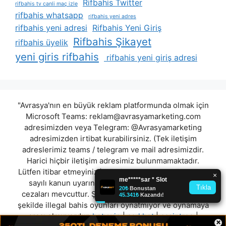
Rifbahis Twitter
rifbahis tv canli maç izle
rifbahis whatsapp
rifbahis yeni adres
rifbahis yeni adresi
Rifbahis Yeni Giriş
Rifbahis Şikayet
rifbahis üyelik
yeni giris rifbahis
rifbahis yeni giriş adresi
"Avrasya'nın en büyük reklam platformunda olmak için
Microsoft Teams:
reklam@avrasyamarketing.com
adresimizden veya Telegram: @Avrasyamarketing
adresimizden irtibat kurabilirsiniz. (Tek iletişim
adreslerimiz teams / telegram ve mail adresimizdir.
Harici hiçbir iletişim adresimiz bulunmamaktadır.
Lütfen itibar etmeyiniz.) Türkiye yasalarına göre 7258
sayılı kanun uyarınca yasa dışı bahis oynamanın
cezaları mevcuttur. Şu an bulunduğunuz site hiç bir
şekilde illegal bahis oyunları oynatmıyor ve oynamaya
aracı olmuyordur.
betxwin
|
carkbet
|
casintroo
|
×