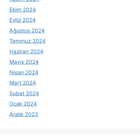
Ekim 2024
Eylül 2024
Ağustos 2024
Temmuz 2024
Haziran 2024
Mayıs 2024
Nisan 2024
Mart 2024
Şubat 2024
Ocak 2024
Aralık 2023