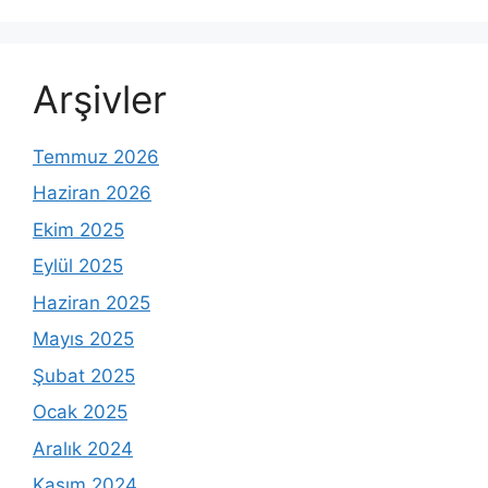
Arşivler
Temmuz 2026
Haziran 2026
Ekim 2025
Eylül 2025
Haziran 2025
Mayıs 2025
Şubat 2025
Ocak 2025
Aralık 2024
Kasım 2024