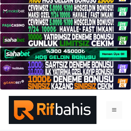
İçeriğe
atla
Menü