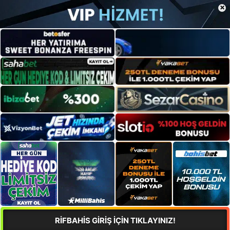
×
RİFBAHİS GİRİŞ İÇİN TIKLAYINIZ!