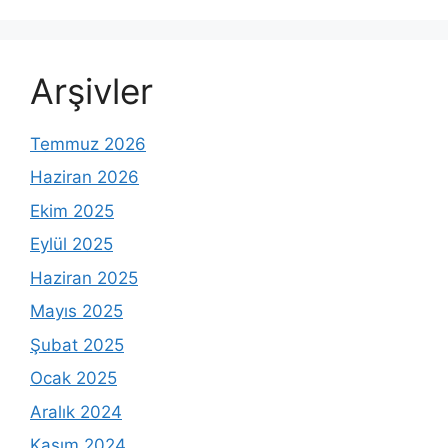
Arşivler
Temmuz 2026
Haziran 2026
Ekim 2025
Eylül 2025
Haziran 2025
Mayıs 2025
Şubat 2025
Ocak 2025
Aralık 2024
Kasım 2024