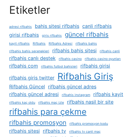
Etiketler
bahis sitesi rifbahis
canli rifbahis
adresi rifbahis
güncel rifbahis
girisi rifbahis
giris rifbahis
kayit rifbahis
Rifbahis
Rifbahis Adresi
rifbahis bahis
rifbahis bahis sitesi
rifbahis bahis seçenekleri
rifbahis canli
rifbahis canlı destek
rifbahis casino
rifbahis casino oyunları
rifbahis com
rifbahis girisi
rifbahis futbol bahisleri
Rifbahis Giriş
rifbahis giris twitter
Rifbahis Güncel
rifbahis güncel adres
rifbahis güncel adresi
rifbahis kayit
rifbahis instagram
rifbahis nasil bir site
rifbahis kaç oldu
rifbahis maç izle
rifbahis para çekme
rifbahis promosyon
rifbahis promosyon kodu
rifbahis sitesi
rifbahis tv
rifbahis tv canli maç