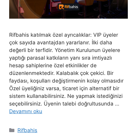
Rifbahis katılmak özel ayrıcalıklar: VIP üyeler
çok sayıda avantajdan yararlanır. İlki daha
değerli bir terfidir. Yönetim Kurulunun üyelere
yaptığı parasal katkıların yanı sıra imtiyazlı
hesap sahiplerine özel etkinlikler de
düzenlenmektedir. Kalabalık çok çekici. Bir
faydası, koşulları değiştirmenin kolay olmasıdır
Özel üyeliğiniz varsa, ticaret için alternatif bir
sistem kullanabilirsiniz. Ne yapmak istediğinizi
seçebilirsiniz. Üyenin talebi doğrultusunda …
Devamını oku
Kategoriler
Rifbahis