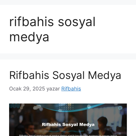
rifbahis sosyal
medya
Rifbahis Sosyal Medya
Ocak 29, 2025
yazar
Rifbahis