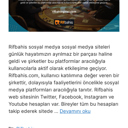
Rifbahis sosyal medya sosyal medya siteleri
günlük hayatımızın ayrılmaz bir parçası haline
geldi ve şirketler bu platformlar aracılığıyla
kullanıcılarla aktif olarak etkileşime geçiyor.
Rifbahis.com, kullanıcı katılımına değer veren bir
şirkettir, dolayısıyla faaliyetlerini öncelikle sosyal
medya platformları aracılığıyla tanıtır. Rifbahis
web sitesinin Twitter, Facebook, Instagram ve
Youtube hesapları var. Bireyler tüm bu hesapları
takip ederek sitede …
Devamını oku
Kategoriler