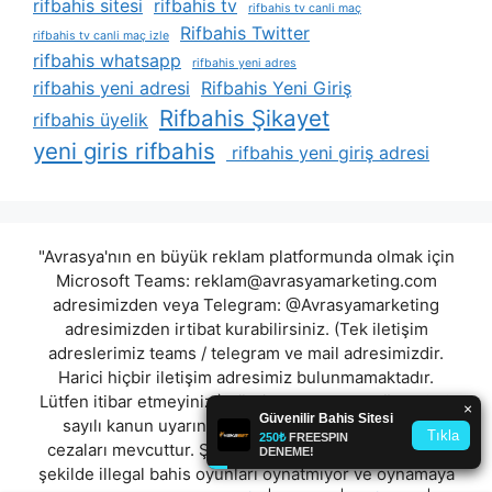
rifbahis sitesi
rifbahis tv
rifbahis tv canli maç
Rifbahis Twitter
rifbahis tv canli maç izle
rifbahis whatsapp
rifbahis yeni adres
rifbahis yeni adresi
Rifbahis Yeni Giriş
Rifbahis Şikayet
rifbahis üyelik
yeni giris rifbahis
rifbahis yeni giriş adresi
"Avrasya'nın en büyük reklam platformunda olmak için
Microsoft Teams:
reklam@avrasyamarketing.com
adresimizden veya Telegram: @Avrasyamarketing
adresimizden irtibat kurabilirsiniz. (Tek iletişim
adreslerimiz teams / telegram ve mail adresimizdir.
Harici hiçbir iletişim adresimiz bulunmamaktadır.
Lütfen itibar etmeyiniz.) Türkiye yasalarına göre 7258
sayılı kanun uyarınca yasa dışı bahis oynamanın
cezaları mevcuttur. Şu an bulunduğunuz site hiç bir
şekilde illegal bahis oyunları oynatmıyor ve oynamaya