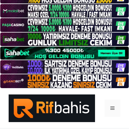
İçeriğe
atla
Menü