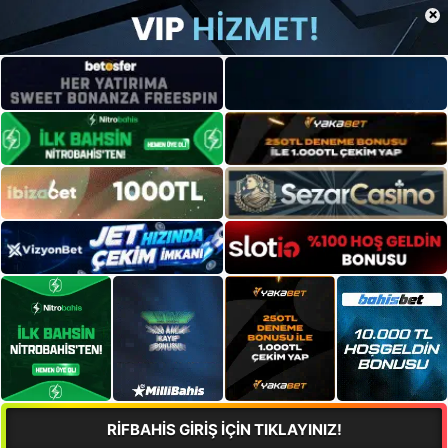
×
RİFBAHİS GİRİŞ İÇİN TIKLAYINIZ!