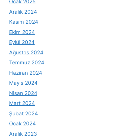
Ocak 2025
Aralık 2024
Kasım 2024
Ekim 2024
Eylül 2024
Ağustos 2024
Temmuz 2024
Haziran 2024
Mayıs 2024
Nisan 2024
Mart 2024
Şubat 2024
Ocak 2024
Aralık 2023