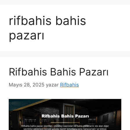
rifbahis bahis
pazarı
Rifbahis Bahis Pazarı
Mayıs 28, 2025
yazar
Rifbahis