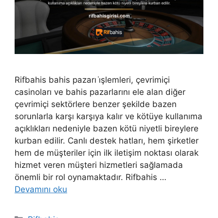
Rifbahis bahis pazarı i̇şlemleri, çevrimiçi
casinoları ve bahis pazarlarını ele alan diğer
çevrimiçi sektörlere benzer şekilde bazen
sorunlarla karşı karşıya kalır ve kötüye kullanıma
açıklıkları nedeniyle bazen kötü niyetli bireylere
kurban edilir. Canlı destek hatları, hem şirketler
hem de müşteriler için ilk iletişim noktası olarak
hizmet veren müşteri hizmetleri sağlamada
önemli bir rol oynamaktadır. Rifbahis …
Devamını oku
Kategoriler