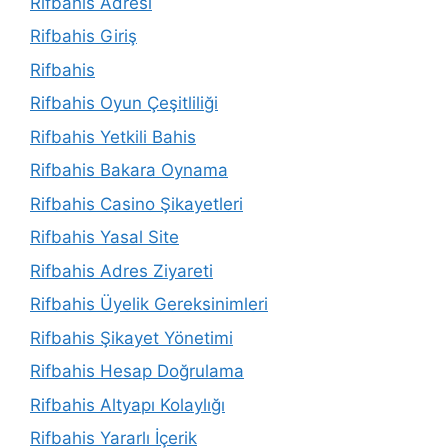
Rifbahis Adresi
Rifbahis Giriş
Rifbahis
Rifbahis Oyun Çeşitliliği
Rifbahis Yetkili Bahis
Rifbahis Bakara Oynama
Rifbahis Casino Şikayetleri
Rifbahis Yasal Site
Rifbahis Adres Ziyareti
Rifbahis Üyelik Gereksinimleri
Rifbahis Şikayet Yönetimi
Rifbahis Hesap Doğrulama
Rifbahis Altyapı Kolaylığı
Rifbahis Yararlı İçerik