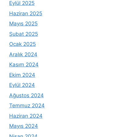
Eylül 2025
Haziran 2025
Mayıs 2025
Şubat 2025
Ocak 2025
Aralık 2024
Kasım 2024
Ekim 2024
Eylül 2024
Ağustos 2024
Temmuz 2024
Haziran 2024
Mayıs 2024
Nisan 2024