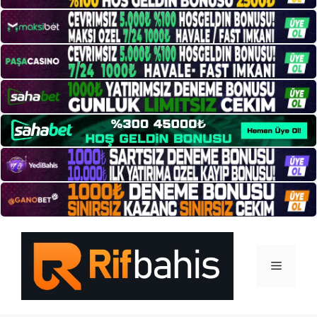
İçeriğe
atla
Menü