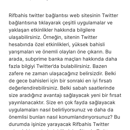
Rifbahis twitter bağlantısı web sitesinin Twitter
bağlantısına tıklayarak çeşitli uygulamalar ve
yaklaşan etkinlikler hakkında bilgilere
ulaşabilirsiniz. Örneğin, sitenin Twitter
hesabında özel etkinlikleri, yüksek bahisli
yarışmaları ve önemli olayları öne çıkarın. Bu
arada, subprime banka maçları hakkında daha
fazla bilgiyi Twitter’da bulabilirsiniz. Bazen
zafere ne zaman ulaşacağınız belirsizdir. Belki
de gece bahisleri için bir sonraki en iyi fırsatı
değerlendirebilirsiniz. Belki sabah saatlerinde
size aradığınız avantajı sağlayacak yeni bir fırsat
yayınlanacaktır. Size en çok fayda sağlayacak
uygulamaları nasıl belirliyorsunuz ve daha da
önemlisi bunları nasıl konumlandırıyorsunuz? Bu
durumda işinize yarayacak Rifbahis Twitter