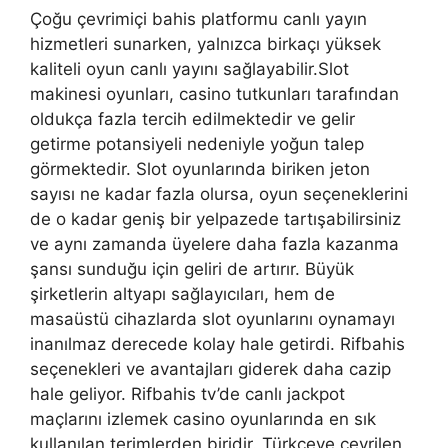
Çoğu çevrimiçi bahis platformu canlı yayın
hizmetleri sunarken, yalnızca birkaçı yüksek
kaliteli oyun canlı yayını sağlayabilir.Slot
makinesi oyunları, casino tutkunları tarafından
oldukça fazla tercih edilmektedir ve gelir
getirme potansiyeli nedeniyle yoğun talep
görmektedir. Slot oyunlarında biriken jeton
sayısı ne kadar fazla olursa, oyun seçeneklerini
de o kadar geniş bir yelpazede tartışabilirsiniz
ve aynı zamanda üyelere daha fazla kazanma
şansı sunduğu için geliri de artırır. Büyük
şirketlerin altyapı sağlayıcıları, hem de
masaüstü cihazlarda slot oyunlarını oynamayı
inanılmaz derecede kolay hale getirdi. Rifbahis
seçenekleri ve avantajları giderek daha cazip
hale geliyor. Rifbahis tv’de canlı jackpot
maçlarını izlemek casino oyunlarında en sık
kullanılan terimlerden biridir. Türkçeye çevrilen