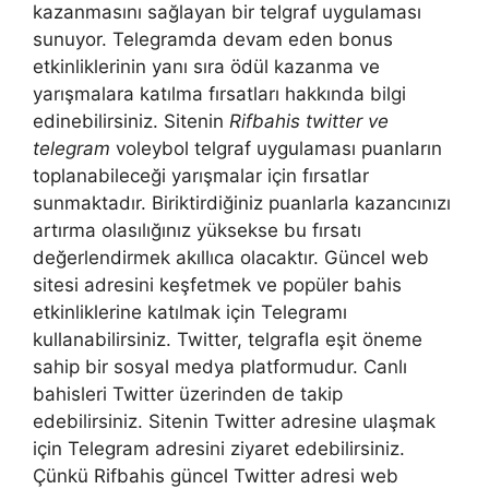
kazanmasını sağlayan bir telgraf uygulaması
sunuyor. Telegramda devam eden bonus
etkinliklerinin yanı sıra ödül kazanma ve
yarışmalara katılma fırsatları hakkında bilgi
edinebilirsiniz. Sitenin
Rifbahis twitter ve
telegram
voleybol telgraf uygulaması puanların
toplanabileceği yarışmalar için fırsatlar
sunmaktadır. Biriktirdiğiniz puanlarla kazancınızı
artırma olasılığınız yüksekse bu fırsatı
değerlendirmek akıllıca olacaktır. Güncel web
sitesi adresini keşfetmek ve popüler bahis
etkinliklerine katılmak için Telegramı
kullanabilirsiniz. Twitter, telgrafla eşit öneme
sahip bir sosyal medya platformudur. Canlı
bahisleri Twitter üzerinden de takip
edebilirsiniz. Sitenin Twitter adresine ulaşmak
için Telegram adresini ziyaret edebilirsiniz.
Çünkü Rifbahis güncel Twitter adresi web