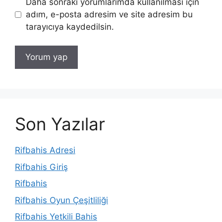
Daha sonraki yorumlarımda kullanılması için
adım, e-posta adresim ve site adresim bu
tarayıcıya kaydedilsin.
Son Yazılar
Rifbahis Adresi
Rifbahis Giriş
Rifbahis
Rifbahis Oyun Çeşitliliği
Rifbahis Yetkili Bahis