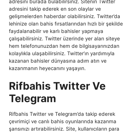
adresini burada bulabilirsiniz. Sitenin Twitter
adresini takip ederek en son olaylar ve
gelişmelerden haberdar olabilirsiniz. Twitter’da
lehinize olan bahis fırsatlarından hızlı bir şekilde
faydalanabilir ve karlı bahisler yapmaya
çalışabilirsiniz. Twitter üzerinde yer alan siteye
hem telefonunuzdan hem de bilgisayarınızdan
kolaylıkla ulaşabilirsiniz. Twitter’ın yardımıyla
kazanan bahisler dünyasına adım atın ve
kazanmanın heyecanını yaşayın.
Rifbahis Twitter Ve
Telegram
Rifbahis Twitter ve Telegram’da takip ederek
çevrimiçi ve canlı bahis oyunlarında kazanma
şansınızı artırabilirsiniz. Site, kullanıcıların para