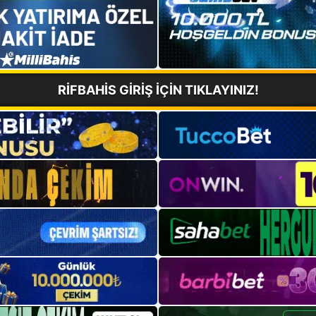
RİFBAHİS GİRİŞ İÇİN TIKLAYINIZ!