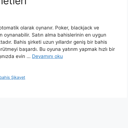
etleri
e otomatik olarak oynanır. Poker, blackjack ve
an oynanabilir. Satın alma bahislerinin en uygun
tadır. Bahis şirketi uzun yıllardır geniş bir bahis
yürütmeyi başardı. Bu oyuna yatırım yapmak hızlı bir
ığınızda evin …
Devamını oku
fbahis Şikayet