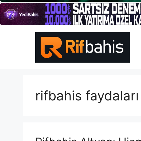
İçeriğe
atla
rifbahis faydaları